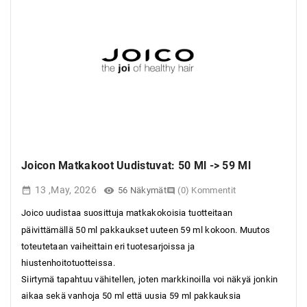
Joicon Matkakoot Uudistuvat: 50 Ml -> 59 Ml
13 ,May, 2026

(0) Kommentit
56
Näkymät


Joico
uudistaa suosittuja matkakokoisia tuotteitaan
päivittämällä 50 ml pakkaukset uuteen 59 ml kokoon. Muutos
toteutetaan vaiheittain eri tuotesarjoissa ja
hiustenhoitotuotteissa.
Siirtymä tapahtuu vähitellen, joten markkinoilla voi näkyä jonkin
aikaa sekä vanhoja 50 ml että uusia 59 ml pakkauksia