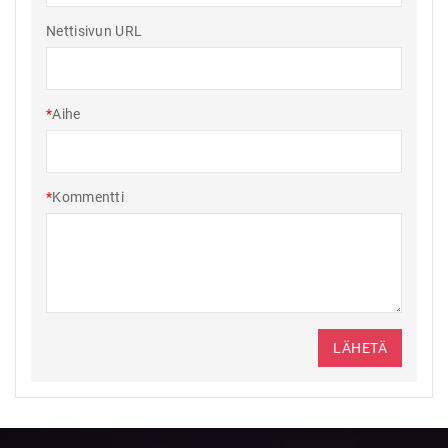
Nettisivun URL
*
Aihe
*
Kommentti
LÄHETÄ