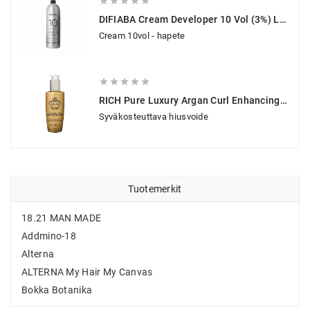





DIFIABA Cream Developer 10 Vol (3%) Level 0 1000 Ml
Cream 10vol - hapete





RICH Pure Luxury Argan Curl Enhancing Cream 120 Ml
Syväkosteuttava hiusvoide
Tuotemerkit
18.21 MAN MADE
Addmino-18
Alterna
ALTERNA My Hair My Canvas
Bokka Botanika