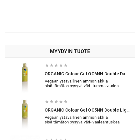
MYYDYIN TUOTE





ORGANIC Colour Gel OC6NN Double Dark Blonde 150 Ml
Vegaaniystävällinen ammoniakkia
sisältämätön pysyvä väri- tumma vaalea





ORGANIC Colour Gel OC5NN Double Light Brown 150 Ml
Vegaaniystävällinen ammoniakkia
sisältämätön pysyvä väri- vaaleanruskea