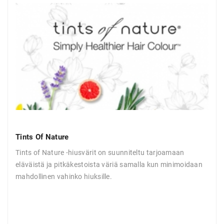
Tints Of Nature
Joi
Tints of Nature -hiusvärit on suunniteltu tarjoamaan
Joic
eläväistä ja pitkäkestoista väriä samalla kun minimoidaan
halu
mahdollinen vahinko hiuksille.
kiill