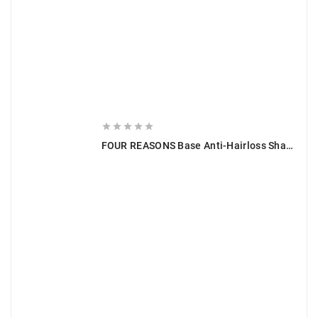





FOUR REASONS Base Anti-Hairloss Shampoo 275 Ml