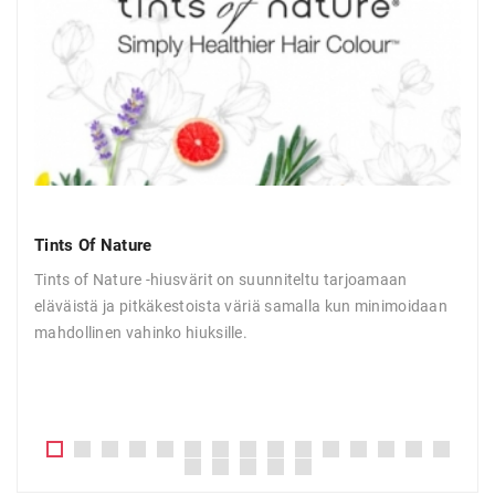
Tints Of Nature
Joi
Tints of Nature -hiusvärit on suunniteltu tarjoamaan
Joic
eläväistä ja pitkäkestoista väriä samalla kun minimoidaan
halu
mahdollinen vahinko hiuksille.
kiill