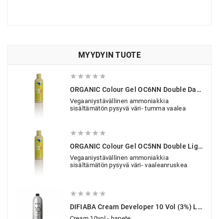
MYYDYIN TUOTE





ORGANIC Colour Gel OC6NN Double Dark Blonde 150 Ml
Vegaaniystävällinen ammoniakkia
sisältämätön pysyvä väri- tumma vaalea





ORGANIC Colour Gel OC5NN Double Light Brown 150 Ml
Vegaaniystävällinen ammoniakkia
sisältämätön pysyvä väri- vaaleanruskea





DIFIABA Cream Developer 10 Vol (3%) Level 0 1000 Ml
Cream 10vol - hapete