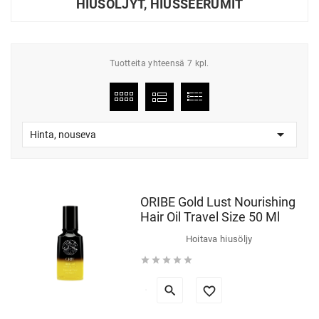
HIUSÖLJYT, HIUSSEERUMIT
Tuotteita yhteensä 7 kpl.

Hinta, nouseva
ORIBE Gold Lust Nourishing
Hair Oil Travel Size 50 Ml
Hoitava hiusöljy




