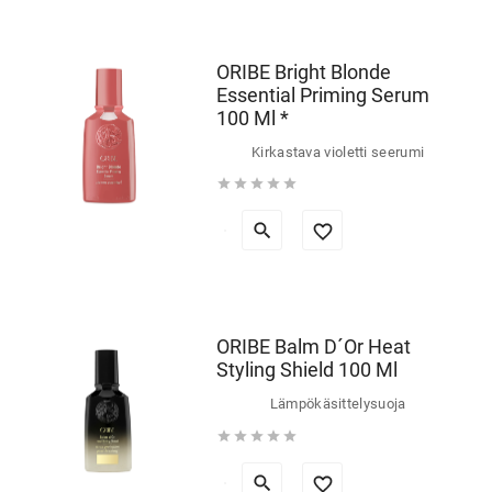
ORIBE Bright Blonde
Essential Priming Serum
100 Ml *
Kirkastava violetti seerumi





ORIBE Balm D´Or Heat
Styling Shield 100 Ml
Lämpökäsittelysuoja




