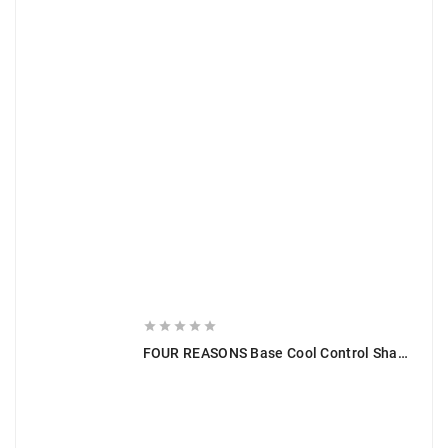





FOUR REASONS Base Cool Control Shampoo 300 Ml