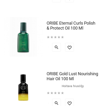
ORIBE Eternal Curls Polish
& Protect Oil 100 Ml





ORIBE Gold Lust Nourishing
Hair Oil 100 Ml
Hoitava hiusöljy




