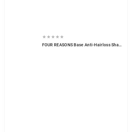





FOUR REASONS Base Anti-Hairloss Shampoo 275 Ml