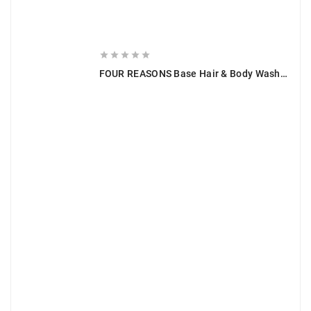





FOUR REASONS Base Hair & Body Wash 250 Ml